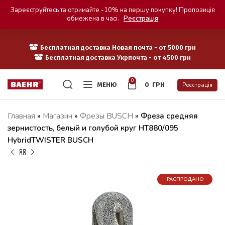
Зареєструйтесь та отримайте -10% на першу покупку! Пропозиція
обмежена в часі.
Реєстрація
Бесплатная доставка Новая почта - от 5000 грн
Бесплатная доставка Укрпочта - от 4500 грн
0
МЕНЮ
0
ГРН
Реєстрація
Главная
»
Магазин
»
Фрезы BUSCH
»
Фреза средняя
зернистость, белый и голубой круг HT880/095
HybridTWISTER BUSCH
РАСПРОДАНО