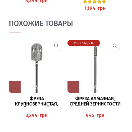
грн
HYBRIDTWISTER BUSCH
грн
ПОХОЖИЕ ТОВАРЫ
РАСПРОДАНО
ФРЕЗА
ФРЕЗА АЛМАЗНАЯ,
КРУПНОЗЕРНИСТАЯ,
СРЕДНЕЙ ЗЕРНИСТОСТИ
БЕЛЫЙ И ЧЕРНЫЙ КРУГ
854R/033 BUSCH
К
HT6880/100
грн
грн
HYBRIDTWISTER BUSCH