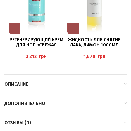
РЕГЕНЕРИРУЮЩИЙ КРЕМ
ЖИДКОСТЬ ДЛЯ СНЯТИЯ
ДЛЯ НОГ «СВЕЖАЯ
ЛАКА, ЛИМОН 1000МЛ
ПОСТУПЬ» 500МЛ
“NAGELLACKENTFERNER
PEDIBAEHR
ZITRONE” BAEHR
грн
грн
E
ОПИСАНИЕ
ДОПОЛНИТЕЛЬНО
ОТЗЫВЫ (0)