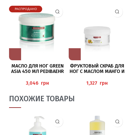
РАСПРОДАНО
МАСЛО ДЛЯ НОГ GREEN
ФРУКТОВЫЙ СКРАБ ДЛЯ
К
ASIA 450 МЛ PEDIBAEHR
НОГ С МАСЛОМ МАНГО И
ПЕРСИКОВЫМ МАСЛОМ
125МЛ (FRUCHT-
грн
грн
FUSSPEELING) PEDIBAEHR
ПОХОЖИЕ ТОВАРЫ