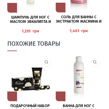
СОЛЬ ДЛЯ ВАННЫ С
ШАМПУНЬ ДЛЯ НОГ С
ЭКСТРАКТОМ ЖАСМИНА И
МАСЛОМ ЭВКАЛИПТА И
ДИКОЙ РОЗЫ 575Г
“
ЛЕМОНГРАССА 200МЛ
(FUSSBADESALZ JASMIN W
(FUSS-SHAMPOO MIT
грн
грн
ILDROSE) PEDIBAEHR
EUKALYPTUS/ZITRONENG
RAS)
ПОХОЖИЕ ТОВАРЫ
ПОДАРОЧНЫЙ НАБОР
ВАННА ДЛЯ НОГ С