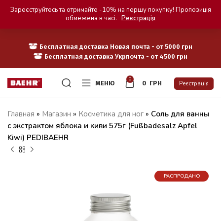
Зареєструйтесь та отримайте -10% на першу покупку! Пропозиція
обмежена в часі.
Реєстрація
Бесплатная доставка Новая почта - от 5000 грн
Бесплатная доставка Укрпочта - от 4500 грн
0
МЕНЮ
0
ГРН
Реєстрація
Главная
»
Магазин
»
Косметика для ног
»
Соль для ванны
с экстрактом яблока и киви 575г (Fußbadesalz Apfel
Kiwi) PEDIBAEHR
РАСПРОДАНО