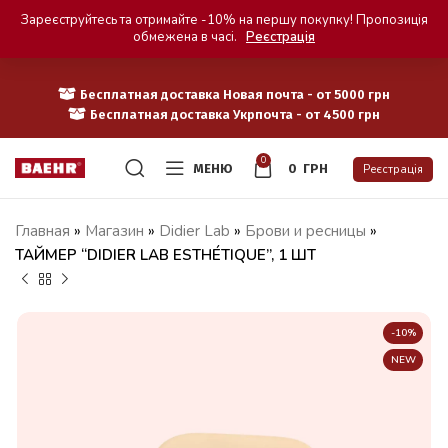
Зареєструйтесь та отримайте -10% на першу покупку! Пропозиція
обмежена в часі.
Реєстрація
Бесплатная доставка Новая почта - от 5000 грн
Бесплатная доставка Укрпочта - от 4500 грн
0
МЕНЮ
0
ГРН
Реєстрація
Главная
»
Магазин
»
Didier Lab
»
Брови и ресницы
»
ТАЙМЕР “DIDIER LAB ESTHÉTIQUE”, 1 ШТ
-10%
NEW