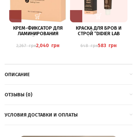
КРЕМ-ФИКСАТОР ДЛЯ
КРАСКА ДЛЯ БРОВ И
К
ЛАМИНИРОВАНИЯ
СТРОЙ “DIDIER LAB
О
БРОВЕЙ DIDIER LAB
ESTHÉTIQUE”, 15 МЛ,
Б
ESTHÉTIQUE №2, 1,5 МЛ.
BLACK,ЧЕРНЫЙ – ДЛЯ
2,040
грн
583
грн
2,267
грн
648
грн
Х 10 ШТ
ГЛУБОКИХ, ТЕМНЫХ,
ПОЛНЫХ И
ИНТЕНСИВНЫХ РЕСНИЦ И
БРОВЕЙ
ОПИСАНИЕ
ОТЗЫВЫ (0)
УСЛОВИЯ ДОСТАВКИ И ОПЛАТЫ