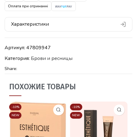
Оплата при отриманні
Характеристики
Артикул:
47809947
Категория:
Брови и ресницы
Share:
ПОХОЖИЕ ТОВАРЫ
-10%
-10%
-1
NEW
NEW
N