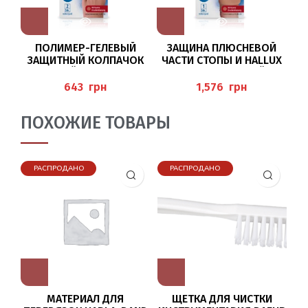
ПОЛИМЕР-ГЕЛЕВЫЙ
ЗАЩИНА ПЛЮСНЕВОЙ
ЗАЩИТНЫЙ КОЛПАЧОК
ЧАСТИ СТОПЫ И HALLUX
З
БОЛЬШОЙ (ZEHENHAUBE
VALGUS СРЕДНИЙ
(
) PEDIBAEHR
(VORFUSSBANDAGE MIT
грн
грн
VORFUSSPOLSTER UND
BALLENSCHUTZ MIT
ПОХОЖИЕ ТОВАРЫ
POLYMER-GEL)
PEDIBAEHR
РАСПРОДАНО
РАСПРОДАНО
МАТЕРИАЛ ДЛЯ
ЩЕТКА ДЛЯ ЧИСТКИ