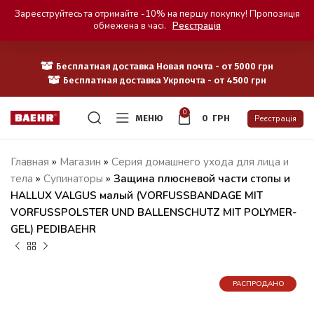
Зареєструйтесь та отримайте -10% на першу покупку! Пропозиція
обмежена в часі.
Реєстрація
Бесплатная доставка Новая почта - от 5000 грн
Бесплатная доставка Укрпочта - от 4500 грн
0
МЕНЮ
0
ГРН
Реєстрація
Главная
»
Магазин
»
Серия домашнего ухода для лица и
тела
»
Супинаторы
»
Защина плюсневой части стопы и
HALLUX VALGUS малый (VORFUSSBANDAGE MIT
VORFUSSPOLSTER UND BALLENSCHUTZ MIT POLYMER-
GEL) PEDIBAEHR
РАСПРОДАНО