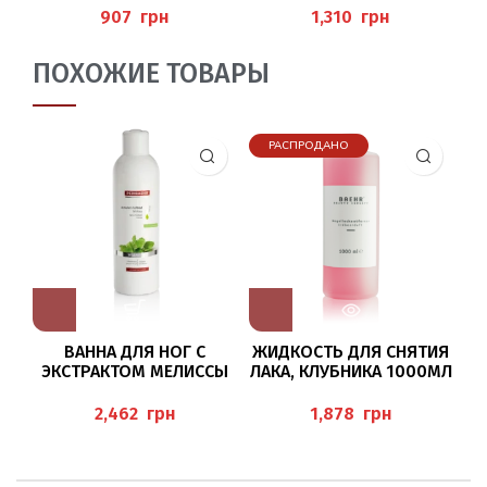
125МЛ (FRUCHT-
(FUSSBUTTER),
грн
грн
FUSSCREME) PEDIBAEHR
PEDIBAEHR
ПОХОЖИЕ ТОВАРЫ
РАСПРОДАНО
ВАННА ДЛЯ НОГ С
ЖИДКОСТЬ ДЛЯ СНЯТИЯ
ЭКСТРАКТОМ МЕЛИССЫ
ЛАКА, КЛУБНИКА 1000МЛ
МИ
1000МЛ (FUSSBAD M
“NAGELLACKENTFERNER
ELISSE) PEDIBAEHR
ERDBEER” BAEHR
грн
грн