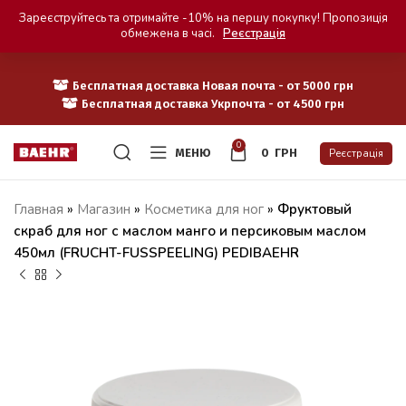
Зареєструйтесь та отримайте -10% на першу покупку! Пропозиція
обмежена в часі.
Реєстрація
Бесплатная доставка Новая почта - от 5000 грн
Бесплатная доставка Укрпочта - от 4500 грн
0
МЕНЮ
0
ГРН
Реєстрація
Главная
»
Магазин
»
Косметика для ног
»
Фруктовый
скраб для ног с маслом манго и персиковым маслом
450мл (FRUCHT-FUSSPEELING) PEDIBAEHR