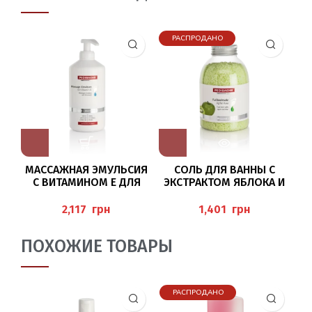
РАСПРОДАНО
МАССАЖНАЯ ЭМУЛЬСИЯ
СОЛЬ ДЛЯ ВАННЫ С
С ВИТАМИНОМ Е ДЛЯ
ЭКСТРАКТОМ ЯБЛОКА И
М
НОГ 500МЛ (MASSAGE-
КИВИ 575Г
EMULSION) PEDIBAEHR
(FUSSBADESALZ APFEL K
грн
грн
IWI) PEDIBAEHR
EU
ПОХОЖИЕ ТОВАРЫ
РАСПРОДАНО