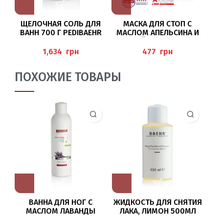
ЩЕЛОЧНАЯ СОЛЬ ДЛЯ
МАСКА ДЛЯ СТОП С
ВАНН 700 Г PEDIBAEHR
МАСЛОМ АПЕЛЬСИНА И
ЛАЙМА (FUSS-V
LIESMASKE) 1 ПАРА P
грн
грн
EDIBAEHR
ПОХОЖИЕ ТОВАРЫ
ВАННА ДЛЯ НОГ С
ЖИДКОСТЬ ДЛЯ СНЯТИЯ
Ф
МАСЛОМ ЛАВАНДЫ
ЛАКА, ЛИМОН 500МЛ