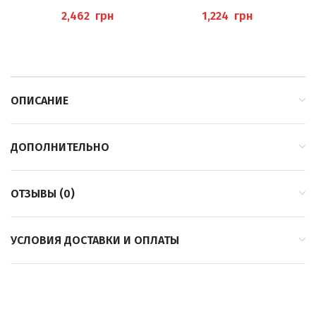
1000МЛ (FUSSBAD L
“NAGELLACKENTFERNER
AVENDEL) PEDIBAEHR
ZITRONE” BAEHR
грн
грн
ОПИСАНИЕ
ДОПОЛНИТЕЛЬНО
ОТЗЫВЫ (0)
УСЛОВИЯ ДОСТАВКИ И ОПЛАТЫ