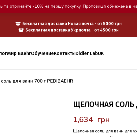
ь та отримайте -10% на першу покупку! Пропозиція обмежена в ча
Бесплатная доставка Новая почта - от 5000 грн
Бесплатная доставка Укрпочта - от 4500 грн
лог
Мир Baehr
Обучение
Контакты
Didier Lab
UK
соль для ванн 700 г PEDIBAEHR
ЩЕЛОЧНАЯ СОЛЬ Д
грн
Щелочная соль для ванн для ух