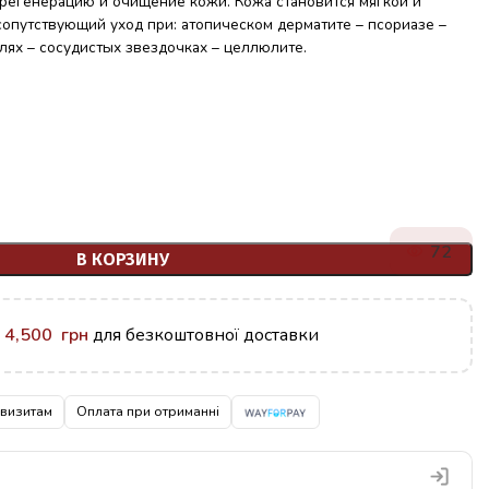
 регенерацию и очищение кожи. Кожа становится мягкой и
сопутствующий уход при: атопическом дерматите – псориазе –
олях – сосудистых звездочках – целлюлите.
72
В КОРЗИНУ
у
4,500
грн
для безкоштовної доставки
квизитам
Оплата при отриманні