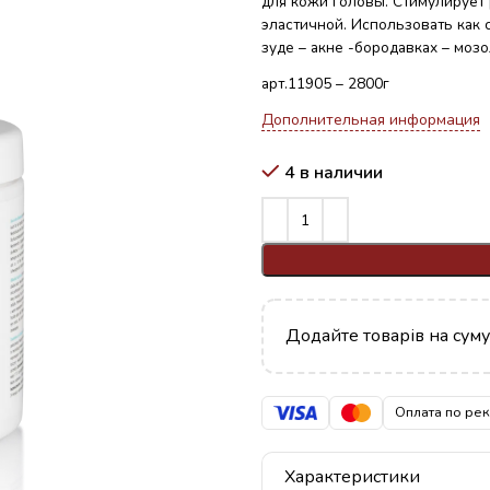
для кожи головы. Стимулирует
эластичной. Использовать как 
зуде – акне -бородавках – моз
арт.11905 – 2800г
Дополнительная информация
4 в наличии
Додайте товарів на сум
Оплата по ре
Характеристики