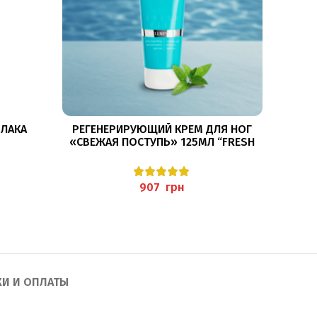
В КОРЗИНУ
 ЛАКА
РЕГЕНЕРИРУЮЩИЙ КРЕМ ДЛЯ НОГ
«СВЕЖАЯ ПОСТУПЬ» 125МЛ “FRESH
С ЭКС
LLNESS”
FEET REGENERATIONSCREME”
ЧАЙН
PEDIBAEHR
грн
КИ И ОПЛАТЫ