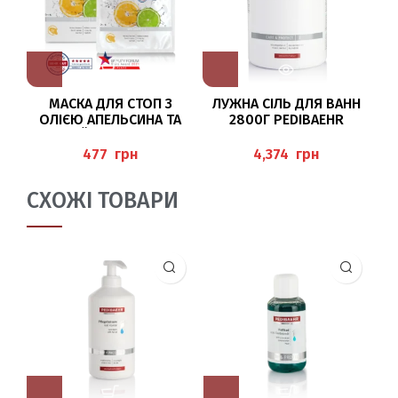
МАСКА ДЛЯ СТОП З
ЛУЖНА СІЛЬ ДЛЯ ВАНН
ОЛІЄЮ АПЕЛЬСИНА ТА
2800Г PEDIBAEHR
АЛ
ЛАЙМА (FUSS-V
LIESMASKE) 1 ПАРА P
грн
грн
EDIBAEHR
СХОЖІ ТОВАРИ