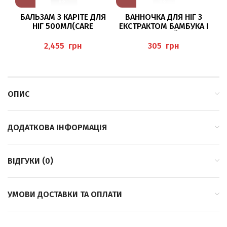
БАЛЬЗАМ З КАРІТЕ ДЛЯ
ВАННОЧКА ДЛЯ НІГ З
НІГ 500МЛ(CARE
ЕКСТРАКТОМ БАМБУКА І
М
BALSAM), PEDIBAEHR
МАСЛОМ ЧАЙНОГО
Н
ДЕРЕВА 50МЛ (FUSSBAD
грн
грн
MIT TEEBAUMÖL)
ОПИС
ДОДАТКОВА ІНФОРМАЦІЯ
ВІДГУКИ (0)
УМОВИ ДОСТАВКИ ТА ОПЛАТИ