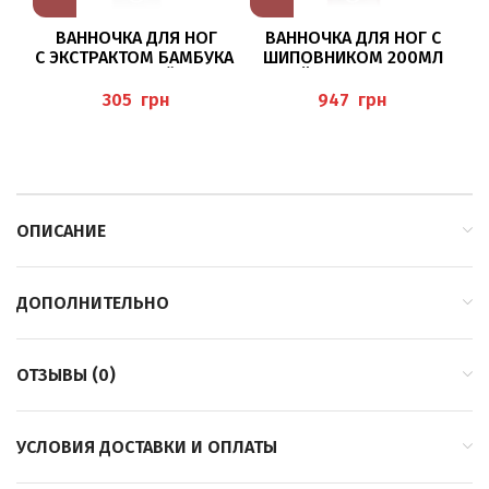
ВАННОЧКА ДЛЯ НОГ С
Ж
ВАННОЧКА ДЛЯ НОГ
ШИПОВНИКОМ 200МЛ
С ЭКСТРАКТОМ БАМБУКА
(WÄRME-FUSSBAD
“
И МАСЛОМ ЧАЙНОГО
WILDROSE) PEDIBAEHR
ДЕРЕВА 50МЛ (FUSSBAD
грн
грн
MIT TEEBAUMÖL)
ОПИСАНИЕ
ДОПОЛНИТЕЛЬНО
ОТЗЫВЫ (0)
УСЛОВИЯ ДОСТАВКИ И ОПЛАТЫ