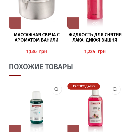
МАССАЖНАЯ СВЕЧА С
ЖИДКОСТЬ ДЛЯ СНЯТИЯ
Ж
АРОМАТОМ ВАНИЛИ
ЛАКА, ДИКАЯ ВИШНЯ
Л
(MASSAGEKERZE VANILLE)
500МЛ
“
50 МЛ BAEHR
“NAGELLACKENTFERNER
грн
грн
WILDKIRSCHE” BAEHR
ПОХОЖИЕ ТОВАРЫ
РАСПРОДАНО