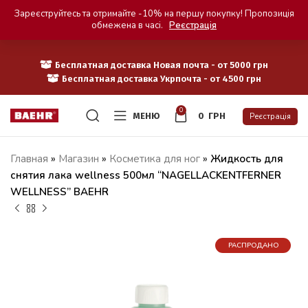
Зареєструйтесь та отримайте -10% на першу покупку! Пропозиція
обмежена в часі.
Реєстрація
Бесплатная доставка Новая почта - от 5000 грн
Бесплатная доставка Укрпочта - от 4500 грн
0
МЕНЮ
0
ГРН
Реєстрація
Главная
»
Магазин
»
Косметика для ног
»
Жидкость для
снятия лака wellness 500мл “NAGELLACKENTFERNER
WELLNESS” BAEHR
РАСПРОДАНО