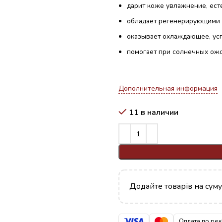
дарит коже увлажнение, ест
обладает регенерирующими
оказывает охлаждающее, ус
помогает при солнечных ожо
Дополнительная информация
11 в наличии
Додайте товарів на сум
Оплата по ре