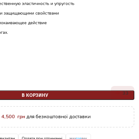
ественную эластичность и упругость
 и защищающими свойствами
покаивающее действие
гах.
33
В КОРЗИНУ
у
4,500
грн
для безкоштовної доставки
квизитам
Оплата при отриманні