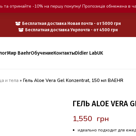
ь та отримайте -10% на першу покупку! Пропозиція обмежена в ча
Бесплатная доставка Новая почта - от 5000 грн
Бесплатная доставка Укрпочта - от 4500 грн
лог
Мир Baehr
Обучение
Контакты
Didier Lab
UK
а и тела
»
Гель Aloe Vera Gel Konzentrat, 150 мл BAEHR
ГЕЛЬ ALOE VERA G
грн
идеально подходит для ежед