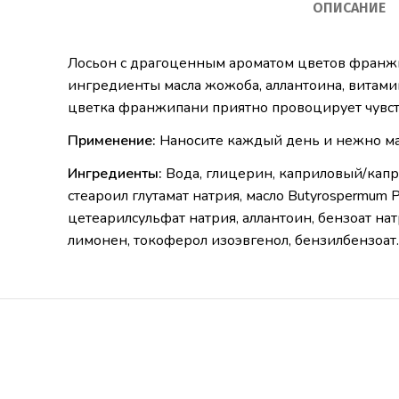
ОПИСАНИЕ
Лосьон с драгоценным ароматом цветов франжи
ингредиенты масла жожоба, аллантоина, витамин
цветка франжипани приятно провоцирует чувст
Применение:
Наносите каждый день и нежно ма
Ингредиенты:
Вода, глицерин, каприловый/кап
стеароил глутамат натрия, масло Butyrospermum P
цетеарилсульфат натрия, аллантоин, бензоат нат
лимонен, токоферол изоэвгенол, бензилбензоат.