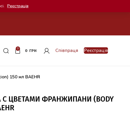
сі.
Реєстрація
0
Співпраця
Реєстрація
0
ГРН
tion) 150 мл BAEHR
А С ЦВЕТАМИ ФРАНЖИПАНИ (BODY
AEHR