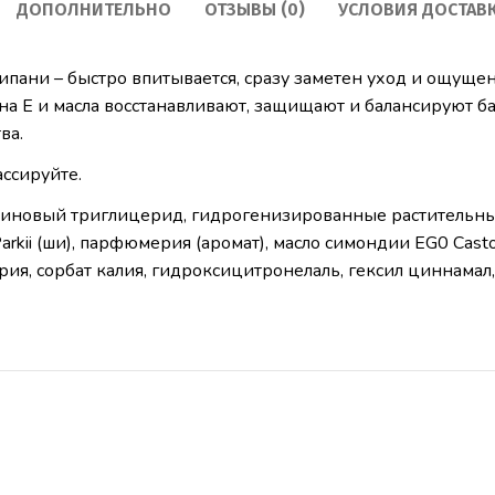
ДОПОЛНИТЕЛЬНО
ОТЗЫВЫ (0)
УСЛОВИЯ ДОСТАВ
пани – быстро впитывается, сразу заметен уход и ощуще
а Е и масла восстанавливают, защищают и балансируют ба
ва.
ссируйте.
риновый триглицерид, гидрогенизированные растительны
arkii (ши), парфюмерия (аромат), масло симондии EG0 Casto
рия, сорбат калия, гидроксицитронелаль, гексил циннамал,