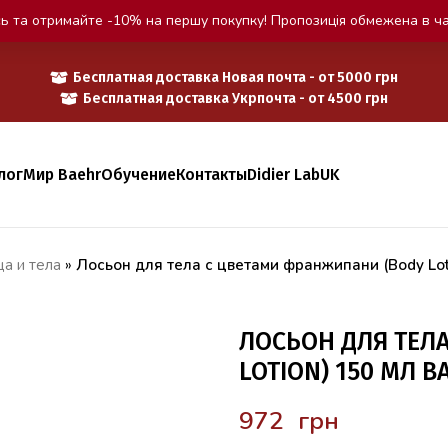
ь та отримайте -10% на першу покупку! Пропозиція обмежена в ча
Бесплатная доставка Новая почта - от 5000 грн
Бесплатная доставка Укрпочта - от 4500 грн
лог
Мир Baehr
Обучение
Контакты
Didier Lab
UK
а и тела
»
Лосьон для тела с цветами франжипани (Body Lo
ЛОСЬОН ДЛЯ ТЕЛ
LOTION) 150 МЛ B
грн