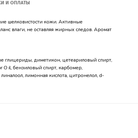
КИ И ОПЛАТЫ
ние шелковистости кожи. Активные
ланс влаги, не оставляя жирных следов. Аромат
е глицериды, диметикон, цетеариловый спирт,
r O il, бензиловый спирт, карбомер,
 линалоол, лимонная кислота, цитронелол, d-