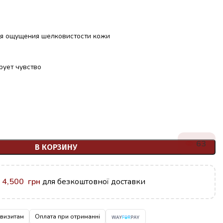
ля ощущения шелковистости кожи
рует чувство
63
В КОРЗИНУ
у
4,500
грн
для безкоштовної доставки
квизитам
Оплата при отриманні