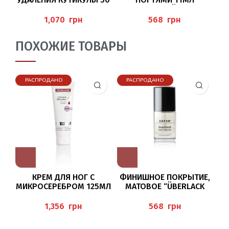
МЛ (NAGELHAUT-
(NAGELPFLEGEÖL), BAEHR
ENTFERNER) PEDIBAEHR
грн
грн
ПОХОЖИЕ ТОВАРЫ
РАСПРОДАНО
РАСПРОДАНО
КРЕМ ДЛЯ НОГ С
ФИНИШНОЕ ПОКРЫТИЕ,
Р
МИКРОСЕРЕБРОМ 125МЛ
МАТОВОЕ “ÜBERLACK
PEDIBAEHR
TOP COAT MATT” BAEHR
грн
грн