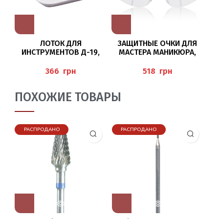
ЛОТОК ДЛЯ
ЗАЩИТНЫЕ ОЧКИ ДЛЯ
БО
ИНСТРУМЕНТОВ Д-19,
МАСТЕРА МАНИКЮРА,
Ш-15, В-1,7СМ
ПЕДИКЮРА
(ABLAGETABLETT), BAEHR
(ARBEITSSCHUTZBRILLE
(
грн
грн
MIT SEITENSCHUTZ),
BAEHR
ПОХОЖИЕ ТОВАРЫ
РАСПРОДАНО
РАСПРОДАНО