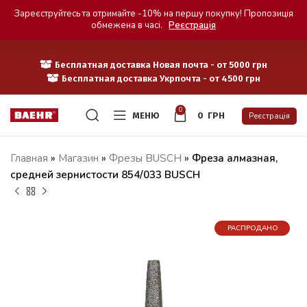
Зареєструйтесь та отримайте -10% на першу покупку! Пропозиція
обмежена в часі.
Реєстрація
Бесплатная доставка Новая почта - от 5000 грн
Бесплатная доставка Укрпочта - от 4500 грн
0
МЕНЮ
0
ГРН
Реєстрація
Главная
»
Магазин
»
Фрезы BUSCH
»
Фреза алмазная,
средней зернистости 854/033 BUSCH
РАСПРОДАНО