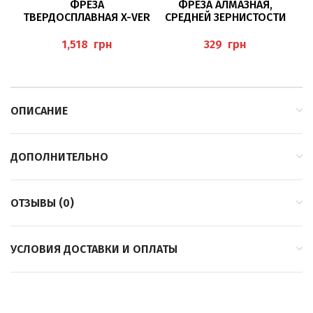
ФРЕЗА
ФРЕЗА АЛМАЗНАЯ,
ТВЕРДОСПЛАВНАЯ X-VER
СРЕДНЕЙ ЗЕРНИСТОСТИ
К
KNOSPE/060 BAEHR
835/010 BUSCH
грн
грн
ОПИСАНИЕ
ДОПОЛНИТЕЛЬНО
ОТЗЫВЫ (0)
УСЛОВИЯ ДОСТАВКИ И ОПЛАТЫ