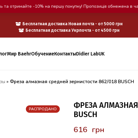
ь та отримайте -10% на першу покупку! Пропозиція обмежена в ча
Бесплатная доставка Новая почта - от 5000 грн
Бесплатная доставка Укрпочта - от 4500 грн
лог
Мир Baehr
Обучение
Контакты
Didier Lab
UK
зы
»
Фреза алмазная средней зернистости 862/018 BUSCH
ФРЕЗА АЛМАЗНАЯ
РАСПРОДАНО
BUSCH
грн