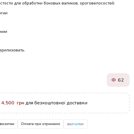
стости для обработки боковых валиков, ороговелосостей:
огии
ании
ерилизовать.
62
у
4,500
грн
для безкоштовної доставки
квизитам
Оплата при отриманні