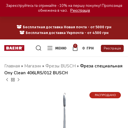
Зареєструйтесь та отримайте -10% на першу покупку! Пропозиція
обмежена в часі.
Реєстрація
Бесплатная доставка Новая почта - от 5000 грн
Бесплатная доставка Укрпочта - от 4500 грн
0
МЕНЮ
0
ГРН
Реєстрація
Главная
»
Магазин
»
Фрезы BUSCH
»
Фреза специальная
Ony Clean 406LRS/012 BUSCH
РАСПРОДАНО