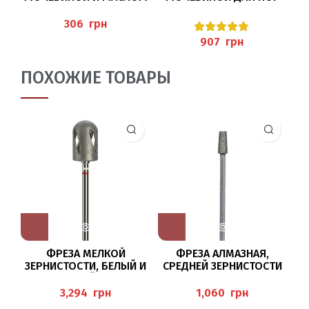
РОЗЫ ДЛЯ НОГ 30МЛ
125 МЛ (PROTECTIVE
(ROSE CREAM),
FOOTCREAM), PEDIBAEHR
(A
грн
PEDIBAEHR
грн
ПОХОЖИЕ ТОВАРЫ
ФРЕЗА МЕЛКОЙ
ФРЕЗА АЛМАЗНАЯ,
ЗЕРНИСТОСТИ, БЕЛЫЙ И
СРЕДНЕЙ ЗЕРНИСТОСТИ
С
КРАСНЫЙ КРУГ
854/040 BUSCH
HT8880/095
грн
грн
HYBRIDTWISTER BUSCH