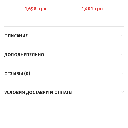
(BADESALZ
575Г (FUSSBADESALZ O
FICHTENNADEL) SCHUPP
RANGE) PEDIBAEHR
(
грн
грн
I
ОПИСАНИЕ
ДОПОЛНИТЕЛЬНО
ОТЗЫВЫ (0)
УСЛОВИЯ ДОСТАВКИ И ОПЛАТЫ