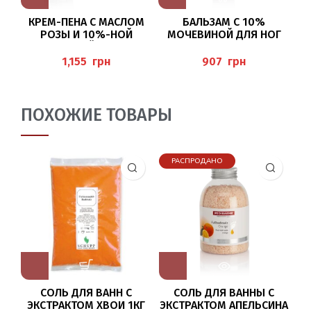
КРЕМ-ПЕНА С МАСЛОМ
БАЛЬЗАМ С 10%
РОЗЫ И 10%-НОЙ
МОЧЕВИНОЙ ДЛЯ НОГ
МОЧЕВИНОЙ ДЛЯ НОГ
125МЛ (SENSITIVE BALM
125МЛ (CREMESCHAUM
SOFT), PEDIBAEHR
FO
грн
грн
ROSE), PEDIBAEHR
ПОХОЖИЕ ТОВАРЫ
РАСПРОДАНО
СОЛЬ ДЛЯ ВАНН С
СОЛЬ ДЛЯ ВАННЫ С
ЭКСТРАКТОМ ХВОИ 1КГ
ЭКСТРАКТОМ АПЕЛЬСИНА
ЭК