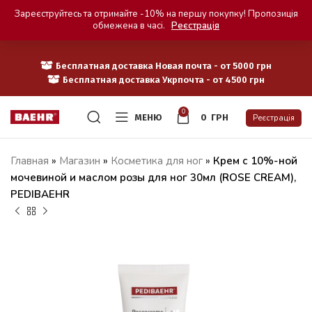
Зареєструйтесь та отримайте -10% на першу покупку! Пропозиція
обмежена в часі.
Реєстрація
Бесплатная доставка Новая почта - от 5000 грн
Бесплатная доставка Укрпочта - от 4500 грн
0
МЕНЮ
0
ГРН
Реєстрація
Главная
»
Магазин
»
Косметика для ног
»
Крем с 10%-ной
мочевиной и маслом розы для ног 30мл (ROSE CREAM),
PEDIBAEHR