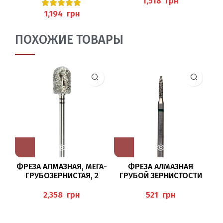
грн
грн
ПОХОЖИЕ ТОВАРЫ
ФРЕЗА АЛМАЗНАЯ, МЕГА-
ФРЕЗА АЛМАЗНАЯ
ГРУБОЗЕРНИСТАЯ, 2
ГРУБОЙ ЗЕРНИСТОСТИ
З
ЧЕРНЫХ КРУГА
6862/018 BUSCH
DT4880/085 DIATWISTER
грн
грн
BUSCH
H