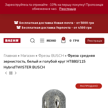
Зареєструйтесь та отримайте -10% на першу покупку! Пропозиція
обмежена в часі.
Реєстрація
Бесплатная доставка Новая почта - от 5000 грн
Бесплатная доставка Укрпочта - от 4500 грн
0
МЕНЮ
0
ГРН
Реєстрація
Главная
»
Магазин
»
Фрезы BUSCH
»
Фреза средняя
зернистость, белый и голубой круг HT880/115
HybridTWISTER BUSCH
РАСПРОДАНО