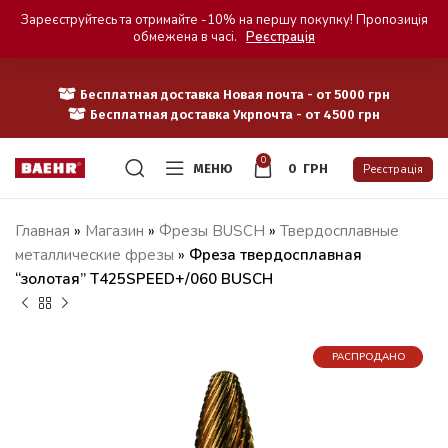
Зареєструйтесь та отримайте -10% на першу покупку! Пропозиція
обмежена в часі.
Реєстрація
Бесплатная доставка Новая почта - от 5000 грн
Бесплатная доставка Укрпочта - от 4500 грн
0
МЕНЮ
0
ГРН
Реєстрація
Главная
»
Магазин
»
Фрезы BUSCH
»
Твердосплавные
металлические фрезы
»
Фреза твердосплавная
“золотая” T425SPEED+/060 BUSCH
РАСПРОДАНО