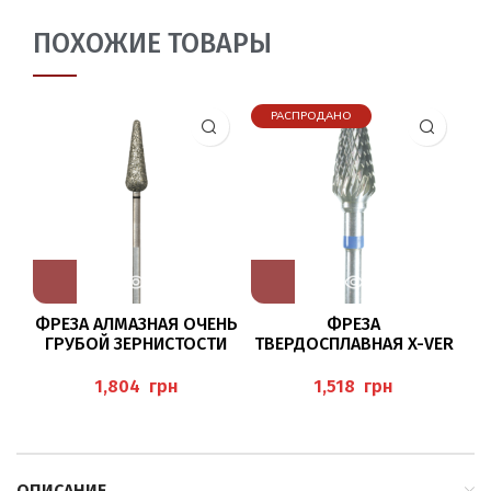
ПОХОЖИЕ ТОВАРЫ
РАСПРОДАНО
ФРЕЗА АЛМАЗНАЯ ОЧЕНЬ
ФРЕЗА
ГРУБОЙ ЗЕРНИСТОСТИ
ТВЕРДОСПЛАВНАЯ X-VER
К
5893/065 BUSCH
KNOSPE/060 BAEHR
грн
грн
ОПИСАНИЕ