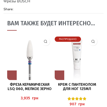
Фрезы BUSCH
Share:
ВАМ ТАКЖЕ БУДЕТ ИНТЕРЕСНО…
РАСПРОДАНО
ФРЕЗА КЕРАМИЧЕСКАЯ
КРЕМ С ПАНТЕНОЛОМ
LSQ 060, МЕЛКОЕ ЗЕРНО
ДЛЯ НОГ 125МЛ
С
BAEHR
(KARITECREME FORTE) ,
PEDIBAEHR
грн
грн