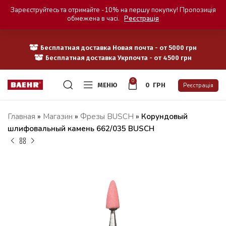
Зареєструйтесь та отримайте -10% на першу покупку! Пропозиція
обмежена в часі.
Реєстрація
Бесплатная доставка Новая почта - от 5000 грн
Бесплатная доставка Укрпочта - от 4500 грн
0
МЕНЮ
0
ГРН
Реєстрація
Главная
»
Магазин
»
Фрезы BUSCH
»
Корундовый
шлифовальный камень 662/035 BUSCH