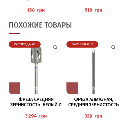
КАМЕНЬ 6024/060
ПЕДИКЮРА
BUSCH
(ARBEITSSCHUTZBRILLE
грн
грн
MIT SEITENSCHUTZ),
BAEHR
ПОХОЖИЕ ТОВАРЫ
РАСПРОДАНО
РАСПРОДАНО
ФРЕЗА СРЕДНЯЯ
ФРЕЗА АЛМАЗНАЯ,
ЗЕРНИСТОСТЬ, БЕЛЫЙ И
СРЕДНЯЯ ЗЕРНИСТОСТЬ
Г
ГОЛУБОЙ КРУГ
801/010 BUSCH
HT880/095
грн
грн
HYBRIDTWISTER BUSCH