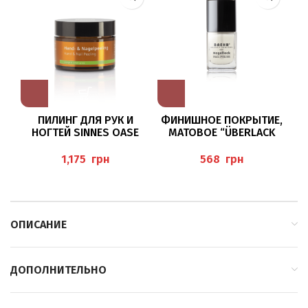
ПИЛИНГ ДЛЯ РУК И
ФИНИШНОЕ ПОКРЫТИЕ,
М
НОГТЕЙ SINNES OASE
МАТОВОЕ “ÜBERLACK
50МЛ BAEHR
TOP COAT MATT” BAEHR
У
грн
грн
ОПИСАНИЕ
ДОПОЛНИТЕЛЬНО