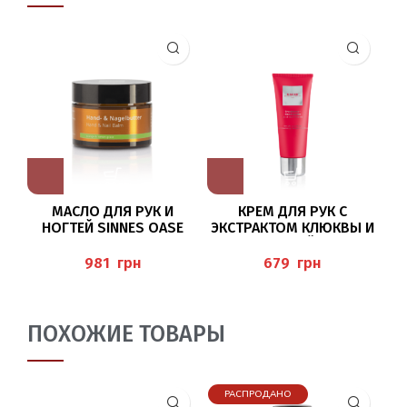
МАСЛО ДЛЯ РУК И
КРЕМ ДЛЯ РУК С
К
НОГТЕЙ SINNES OASE
ЭКСТРАКТОМ КЛЮКВЫ И
50МЛ BAEHR
МОЧЕВИНОЙ 75МЛ
(CRANBERRY
грн
грн
HANDCREME) BAEHR
ПОХОЖИЕ ТОВАРЫ
РАСПРОДАНО