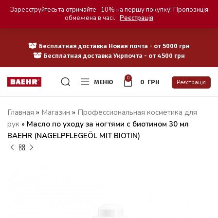
Зареєструйтесь та отримайте -10% на першу покупку! Пропозиція
обмежена в часі.
Реєстрація
Бесплатная доставка Новая почта - от 5000 грн
Бесплатная доставка Укрпочта - от 4500 грн
0
МЕНЮ
0
ГРН
Реєстрація
Главная
»
Магазин
»
Профессиональная косметика для
рук
»
Масло по уходу за ногтями с биотином 30 мл
BAEHR (NAGELPFLEGEÖL MIT BIOTIN)