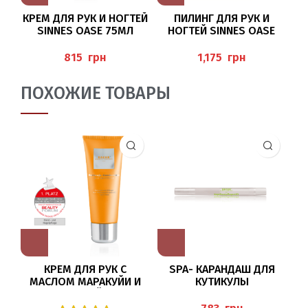
КРЕМ ДЛЯ РУК И НОГТЕЙ
ПИЛИНГ ДЛЯ РУК И
SINNES OASE 75МЛ
НОГТЕЙ SINNES OASE
Э
BAEHR
50МЛ BAEHR
грн
грн
ПОХОЖИЕ ТОВАРЫ
КРЕМ ДЛЯ РУК С
SPA- КАРАНДАШ ДЛЯ
МАСЛОМ МАРАКУЙИ И
КУТИКУЛЫ
МОЧЕВИНОЙ 75МЛ
(NAGELHAUTPFLEGESTIFT
(MARACUJA-HANDCREME),
FRESH`N`FRUITY) 2,2 МЛ