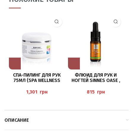
СПА-ПИЛИНГ ДЛЯ РУК
ФЛЮИД ДЛЯ РУК И
75МЛ (SPA WELLNESS
НОГТЕЙ SINNES OASE ,
Н
HANDPEELING), BAEHR
10МЛ BAEHR
грн
грн
ОПИСАНИЕ