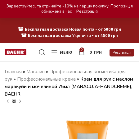
Зареєструйтесь та отримайте -10% на першу покупку! Пропозиція
обмежена в часі.
Реєстрація
Бесплатная доставка Новая почта - от 5000 грн
Бесплатная доставка Укрпочта - от 4500 грн
0
МЕНЮ
0
ГРН
Реєстрація
Главная
»
Магазин
»
Профессиональная косметика для
рук
»
Профессиональные крема
»
Крем для рук с маслом
маракуйи и мочевиной 75мл (MARACUJA-HANDCREME),
BAEHR