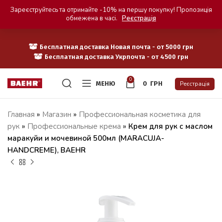
Зареєструйтесь та отримайте -10% на першу покупку! Пропозиція
обмежена в часі.
Реєстрація
Бесплатная доставка Новая почта - от 5000 грн
Бесплатная доставка Укрпочта - от 4500 грн
0
МЕНЮ
0
ГРН
Реєстрація
Главная
»
Магазин
»
Профессиональная косметика для
рук
»
Профессиональные крема
»
Крем для рук с маслом
маракуйи и мочевиной 500мл (MARACUJA-
HANDCREME), BAEHR