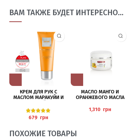
ВАМ ТАКЖЕ БУДЕТ ИНТЕРЕСНО…
КРЕМ ДЛЯ РУК С
МАСЛО МАНГО И
МАСЛОМ МАРАКУЙИ И
ОРАНЖЕВОГО МАСЛА
МОЧЕВИНОЙ 75МЛ
ДЛЯ УХОДА ЗА НОГАМИ
(MARACUJA-HANDCREME),
(FUSSBUTTER),
(M
грн
BAEHR
PEDIBAEHR
грн
ПОХОЖИЕ ТОВАРЫ