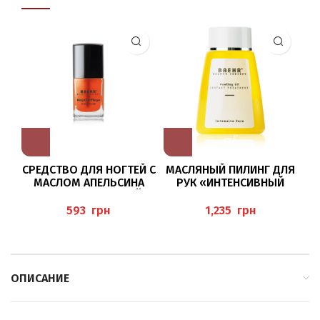
СРЕДСТВО ДЛЯ НОГТЕЙ С
МАСЛЯНЫЙ ПИЛИНГ ДЛЯ
Б
МАСЛОМ АПЕЛЬСИНА
РУК «ИНТЕНСИВНЫЙ
11МЛ (NAGELPFLEGEÖL
УХОД» 100МЛ “PEELING
ORANGE) BAEHR
OIL ORANGE-MINZE-
грн
грн
LAVENDEL”, BAEHR
ОПИСАНИЕ