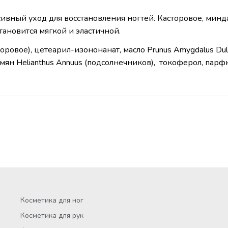
ивный уход для восстановления ногтей. Касторовое, минда
тановится мягкой и эластичной.
торовое), цетеарил-изононанат, масло Prunus Amygdalus Dul
н Helianthus Annuus (подсолнечников), токоферол, парфюм
Косметика для ног
Косметика для рук