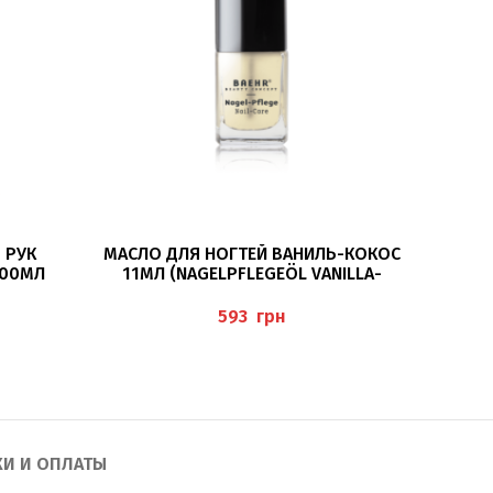
В КОРЗИНУ
 РУК
МАСЛО ДЛЯ НОГТЕЙ ВАНИЛЬ-КОКОС
МАСКА
100МЛ
11МЛ (NAGELPFLEGEÖL VANILLA-
INZE-
COCO) BAEHR
грн
КИ И ОПЛАТЫ