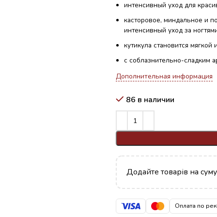
интенсивный уход для краси
касторовое, миндальное и п
интенсивный уход за ногтям
кутикула становится мягкой 
с соблазнительно-сладким 
Дополнительная информация
86 в наличии
Додайте товарів на сум
Оплата по ре