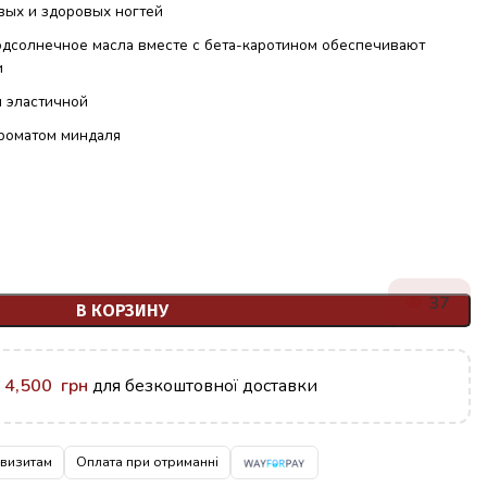
вых и здоровых ногтей
одсолнечное масла вместе с бета-каротином обеспечивают
и
и эластичной
ароматом миндаля
37
В КОРЗИНУ
у
4,500
грн
для безкоштовної доставки
квизитам
Оплата при отриманні