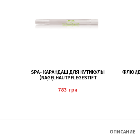
В КОРЗИНУ
SPA- КАРАНДАШ ДЛЯ КУТИКУЛЫ
ФЛЮИД 
(NAGELHAUTPFLEGESTIFT
FRESH`N`FRUITY) 2,2 МЛ BAEHR
грн
ОПИСАНИЕ