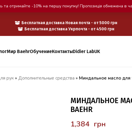
ь та отримайте -10% на першу покупку! Пропозиція обмежена в ча
Бесплатная доставка Новая почта - от 5000 грн
Бесплатная доставка Укрпочта - от 4500 грн
лог
Мир Baehr
Обучение
Контакты
Didier Lab
UK
ля рук
»
Дополнительные средства
»
Миндальное масло для 
МИНДАЛЬНОЕ МАС
BAEHR
грн