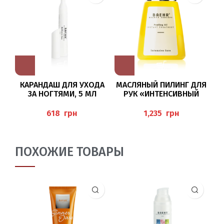
КАРАНДАШ ДЛЯ УХОДА
МАСЛЯНЫЙ ПИЛИНГ ДЛЯ
СР
ЗА НОГТЯМИ, 5 МЛ
РУК «ИНТЕНСИВНЫЙ
М
УХОД» 100МЛ “PEELING
(N
OIL ORANGE-MINZE-
грн
грн
LAVENDEL”, BAEHR
ПОХОЖИЕ ТОВАРЫ