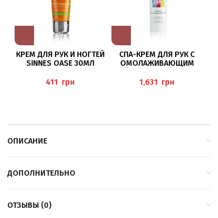
КРЕМ ДЛЯ РУК И НОГТЕЙ
СПА-КРЕМ ДЛЯ РУК С
Ж
SINNES OASE 30МЛ
ОМОЛАЖИВАЮЩИМ
BAEHR
ДЕЙСТВИЕМ 75МЛ (SPA
WELLNESS ANTI-AGING
“
грн
грн
HANDCREME), BAEHR
ОПИСАНИЕ
ДОПОЛНИТЕЛЬНО
ОТЗЫВЫ (0)