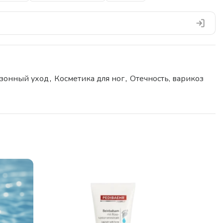
езонный уход
,
Косметика для ног
,
Отечность, варикоз