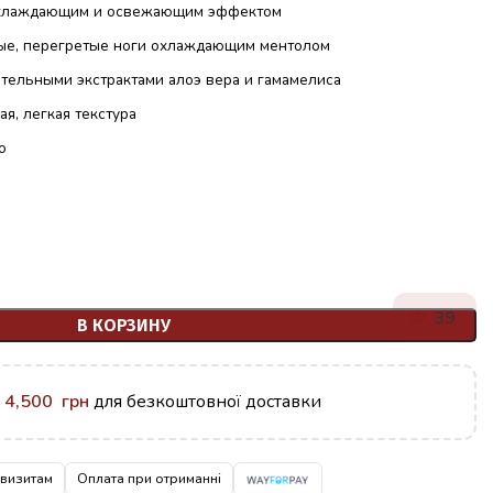
охлаждающим и освежающим эффектом
ые, перегретые ноги охлаждающим ментолом
ительными экстрактами алоэ вера и гамамелиса
я, легкая текстура
о
39
В КОРЗИНУ
у
4,500
грн
для безкоштовної доставки
квизитам
Оплата при отриманні