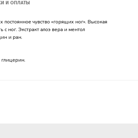
КИ И ОПЛАТЫ
 постоянное чувство «горящих ног». Высокая
ь с ног.
Экстракт алоэ вера и ментол
ин и ран.
, глицерин.