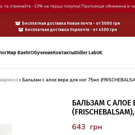
ь та отримайте -10% на першу покупку! Пропозиція обмежена в ча
Бесплатная доставка Новая почта - от 5000 грн
Бесплатная доставка Укрпочта - от 4500 грн
лог
Мир Baehr
Обучение
Контакты
Didier Lab
UK
 варикоз
»
Бальзам с алое вера для ног 75мл (FRISCHEBALS
БАЛЬЗАМ С АЛОЕ 
(FRISCHEBALSAM),
грн