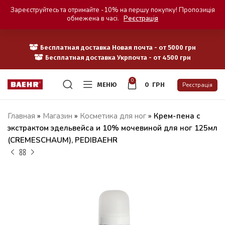
Зареєструйтесь та отримайте -10% на першу покупку! Пропозиція
обмежена в часі.
Реєстрація
Бесплатная доставка Новая почта - от 5000 грн
Бесплатная доставка Укрпочта - от 4500 грн
0
МЕНЮ
0
ГРН
Реєстрація
Главная
»
Магазин
»
Косметика для ног
»
Крем-пена с
экстрактом эдельвейса и 10% мочевиной для ног 125мл
(CREMESCHAUM), PEDIBAEHR