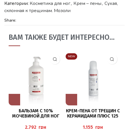
Категории:
Косметика для ног
,
Крем – пены
,
Сухая,
склонная к трещинам. Мозоли
Share:
ВАМ ТАКЖЕ БУДЕТ ИНТЕРЕСНО…
NEW
БАЛЬЗАМ С 10%
КРЕМ-ПЕНА ОТ ТРЕЩИН С
МОЧЕВИНОЙ ДЛЯ НОГ
КЕРАМИДАМИ ПЛЮС 125
500МЛ (SENSITIVE BALM
МЛ (CREMESCHAUM
SOFT), PEDIBAEHR
SCHRUNDEN) PEDIBAEHR
FO
грн
грн