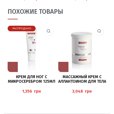
ПОХОЖИЕ ТОВАРЫ
РАСПРОДАНО
КРЕМ ДЛЯ НОГ С
МАССАЖНЫЙ КРЕМ С
МИКРОСЕРЕБРОМ 125МЛ
АЛЛАНТОИНОМ ДЛЯ ТЕЛА
ЭК
PEDIBAEHR
И НОГ 1000МЛ
(MASSAGECREME)
(
грн
грн
PEDIBAEHR