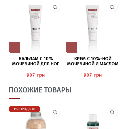
БАЛЬЗАМ С 10%
КРЕМ С 10%-НОЙ
КР
МОЧЕВИНОЙ ДЛЯ НОГ
МОЧЕВИНОЙ И МАСЛОМ
И 
125МЛ (SENSITIVE BALM
РОЗЫ ДЛЯ НОГ 125МЛ
SOFT), PEDIBAEHR
(ROSE CREAM),
грн
грн
PEDIBAEHR
SC
ПОХОЖИЕ ТОВАРЫ
РАСПРОДАНО