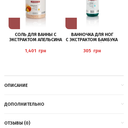
СОЛЬ ДЛЯ ВАННЫ С
Ф
ВАННОЧКА ДЛЯ НОГ
ЭКСТРАКТОМ АПЕЛЬСИНА
С ЭКСТРАКТОМ БАМБУКА
575Г (FUSSBADESALZ O
T
И МАСЛОМ ЧАЙНОГО
RANGE) PEDIBAEHR
ДЕРЕВА 50МЛ (FUSSBAD
грн
грн
MIT TEEBAUMÖL)
ОПИСАНИЕ
ДОПОЛНИТЕЛЬНО
ОТЗЫВЫ (0)