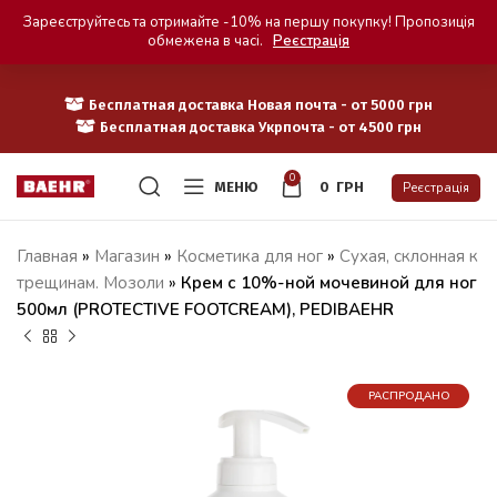
Зареєструйтесь та отримайте -10% на першу покупку! Пропозиція
обмежена в часі.
Реєстрація
Бесплатная доставка Новая почта - от 5000 грн
Бесплатная доставка Укрпочта - от 4500 грн
0
МЕНЮ
0
ГРН
Реєстрація
Главная
»
Магазин
»
Косметика для ног
»
Сухая, склонная к
трещинам. Мозоли
»
Крем с 10%-ной мочевиной для ног
500мл (PROTECTIVE FOOTCREAM), PEDIBAEHR
РАСПРОДАНО