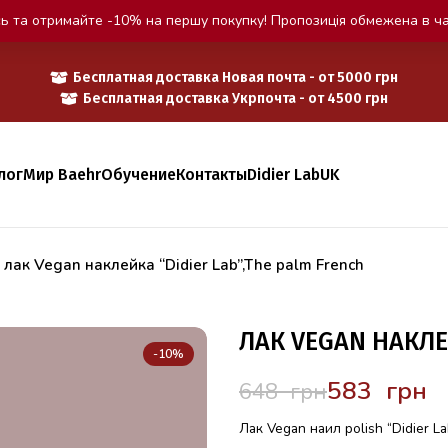
ь та отримайте -10% на першу покупку! Пропозиція обмежена в ча
Бесплатная доставка Новая почта - от 5000 грн
Бесплатная доставка Укрпочта - от 4500 грн
лог
Мир Baehr
Обучение
Контакты
Didier Lab
UK
»
лак Vegan наклейка “Didier Lab”,The palm French
ЛАК VEGAN НАКЛЕЙ
-10%
583
грн
648
грн
Лак Vegan наил polish “Didier L