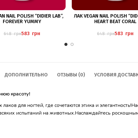
В КОРЗИНУ
В КОРЗИНУ
N NAIL POLISH “DIDIER LAB”,
ЛАК VEGAN NAIL POLISH “DIDI
FOREVER YUMMY
HEART BEAT CORAL
583
грн
583
грн
648
грн
648
грн
ДОПОЛНИТЕЛЬНО
ОТЗЫВЫ (0)
УСЛОВИЯ ДОСТАВ
нюю красоту!
лаков для ногтей, где сочетаются этика и элегантность!
з всяких испытаний на животных.Наслаждайтесь роскошным