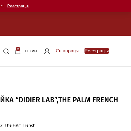
сі.
Реєстрація
0
Співпраця
Реєстрація
0
ГРН
КА “DIDIER LAB”,THE PALM FRENCH
ab” The Palm French