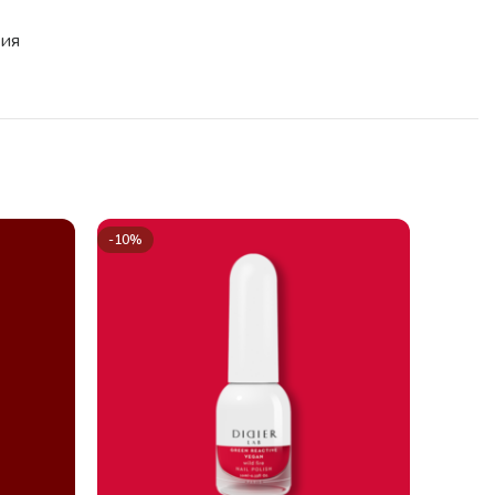
ия
-10%
-10%