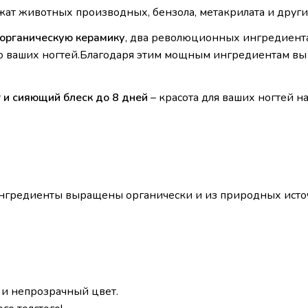
ат животных производных, бензола, метакрилата и друг
 органическую керамику
, два революционных ингредиента
ю ваших ногтей.Благодаря этим мощным ингредиентам вы 
 и сияющий блеск до 8 дней
– красота для ваших ногтей на
нгредиенты выращены органически и из природных исто
й и непрозрачный цвет.