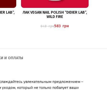
В КОРЗИНУ
ER LAB”,
ЛАК VEGAN NAIL POLISH “DIDIER LAB”,
ЛАК VE
WILD FIRE
583
грн
648
грн
КИ И ОПЛАТЫ
Наслаждайтесь увлекательным предложением –
 уходом, который не только побалует ваши