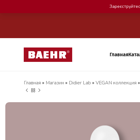
Зареєструйтес
Главная
Ката
Главная
»
Магазин
»
Didier Lab
»
VEGAN коллекция
грн
грн
грн
грн