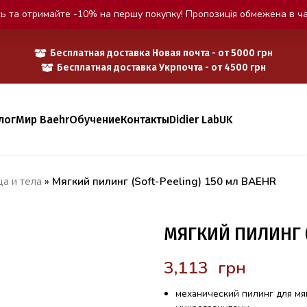
ь та отримайте -10% на першу покупку! Пропозиція обмежена в ча
Бесплатная доставка Новая почта - от 5000 грн
Бесплатная доставка Укрпочта - от 4500 грн
лог
Мир Baehr
Обучение
Контакты
Didier Lab
UK
а и тела
»
Мягкий пилинг (Soft-Peeling) 150 мл BAEHR
МЯГКИЙ ПИЛИНГ (
грн
механический пилинг для мя