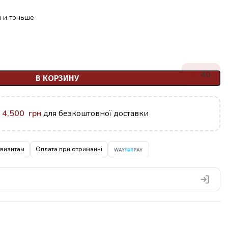
й и тоньше
40
В КОРЗИНУ
у
4,500
грн
для безкоштовної доставки
квизитам
Оплата при отриманні