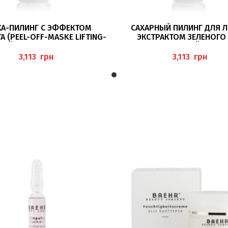
ПОДРОБНЕЕ
В КОРЗИНУ
А-ПИЛИНГ С ЭФФЕКТОМ
САХАРНЫЙ ПИЛИНГ ДЛЯ Л
 (PEEL-OFF-MASKE LIFTING-
ЭКСТРАКТОМ ЗЕЛЕНОГО
GRÜNER & WEISSER TEE) 150 М
(ZUCKERPEELING GRÜNER TE
Л BAEHR
BAEHR
грн
грн