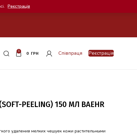
сі.
Реєстрація
0
Співпраця
Реєстрація
0
ГРН
SOFT-PEELING) 150 МЛ BAEHR
гкого удаления мелких чешуек кожи растительными