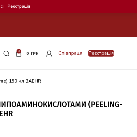
сі.
Реєстрація
0
Співпраця
Реєстрація
0
ГРН
eme) 150 мл BAEHR
ЛИПОАМИНОКИСЛОТАМИ (PEELING-
AEHR