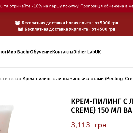
ь та отримайте -10% на першу покупку! Пропозиція обмежена в ча
Бесплатная доставка Новая почта - от 5000 грн
Бесплатная доставка Укрпочта - от 4500 грн
лог
Мир Baehr
Обучение
Контакты
Didier Lab
UK
а и тела
»
Крем-пилинг с липоаминокислотами (Peeling-Cr
КРЕМ-ПИЛИНГ С 
CREME) 150 МЛ B
грн