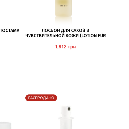
В КОРЗИНУ
ИТОСТАМА
ЛОСЬОН ДЛЯ СУХОЙ И
ЧУВСТВИТЕЛЬНОЙ КОЖИ (LOTION FÜR
Л BAEHR
TROCKENE UND SENSIBLE HAUT)
200МЛ BAEHR
грн
РАСПРОДАНО
РАСПР