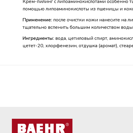
Крем-пилинг с липоаминокислотами особенно тщ
помощью липоаминокислоты из пшеницы и кокос
Применение:
после очистки кожи нанесите на ли
тщательно вспенить большим количеством воды 
Ингредиенты:
вода, цетиловый спирт, аминокисл
цетет-20, хлорфенезин, отдушка (аромат), стеаре