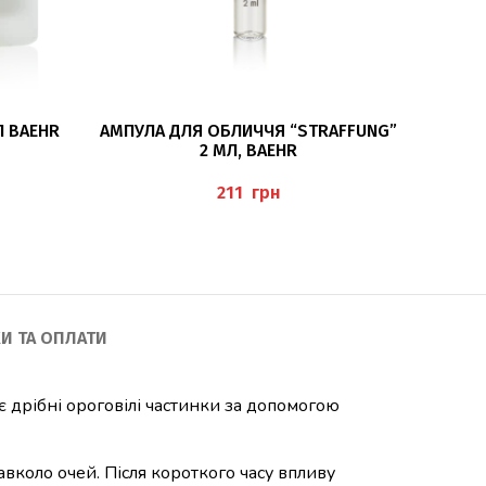
ДОДАТИ В КОШИК
Л BAEHR
АМПУЛА ДЛЯ ОБЛИЧЧЯ “STRAFFUNG”
АМПУЛА
2 МЛ, BAEHR
грн
И ТА ОПЛАТИ
 дрібні ороговілі частинки за допомогою
вколо очей. Після короткого часу впливу