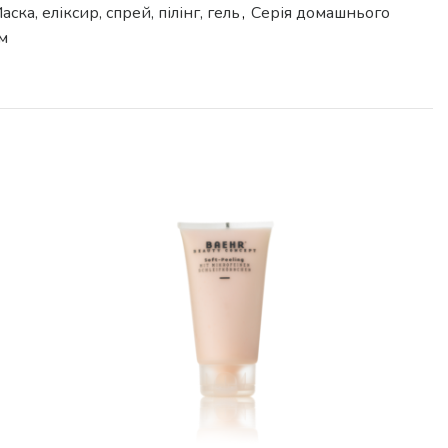
аска, еліксир, спрей, пілінг, гель
,
Серія домашнього
ом