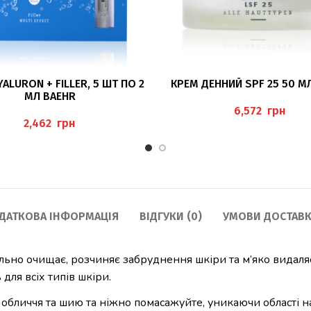
ЧИТАТИ ДАЛІ
ДОДАТИ В КОШИК
ALURON + FILLER, 5 ШТ ПО 2
КРЕМ ДЕННИЙ SPF 25 50 М
МЛ BAEHR
грн
грн
ДАТКОВА ІНФОРМАЦІЯ
ВІДГУКИ (0)
УМОВИ ДОСТАВК
льно очищає, розчиняє забруднення шкіри та м’яко видаляє
для всіх типів шкіри.
обличчя та шию та ніжно помасажуйте, уникаючи області на