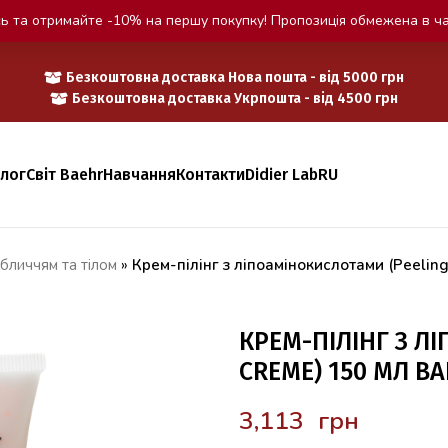
ь та отримайте -10% на першу покупку! Пропозиція обмежена в ча
Безкоштовна доставка Нова пошта - від 5000 грн
Безкоштовна доставка Укрпошта - від 4500 грн
алог
Світ Baehr
Навчання
Контакти
Didier Lab
RU
бличчям та тілом
»
Крем-пілінг з ліпоамінокислотами (Peeli
КРЕМ-ПІЛІНГ З Л
CREME) 150 МЛ B
грн