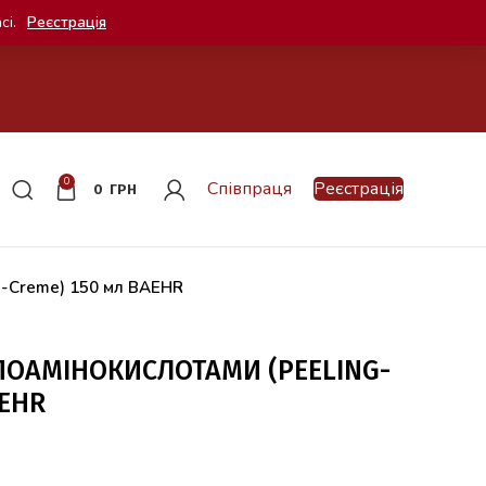
сі.
Реєстрація
0
Співпраця
Реєстрація
0
ГРН
ng-Creme) 150 мл BAEHR
ІПОАМІНОКИСЛОТАМИ (PEELING-
AEHR