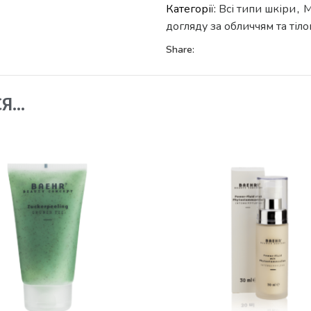
Категорії:
Всі типи шкіри
,
М
догляду за обличчям та тіл
Share:
СЯ…