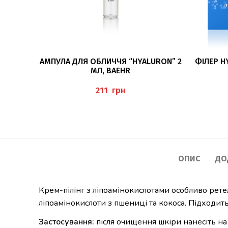
ДОДАТИ В КОШИК
АМПУЛА ДЛЯ ОБЛИЧЧЯ “HYALURON” 2
ФІЛЕР HY
МЛ, BAEHR
грн
ОПИС
ДО
Крем-пілінг з ліпоамінокислотами особливо рете
ліпоамінокислоти з пшениці та кокоса. Підходить 
Застосування:
після очищення шкіри нанесіть на 