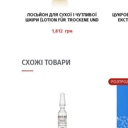
ДОДАТИ В КОШИК
ЛОСЬЙОН ДЛЯ СУХОЇ І ЧУТЛИВОЇ
ЦУКРОВ
ШКІРИ (LOTION FÜR TROCKENE UND
ЕКС
SENSIBLE HAUT) 200МЛ BAEHR
(ZUCKER
грн
СХОЖІ ТОВАРИ
РОЗПРО