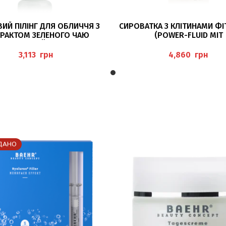
ДОДАТИ В КОШИК
ДОДАТИ В КОШИК
ИЙ ПІЛІНГ ДЛЯ ОБЛИЧЧЯ З
СИРОВАТКА З КЛІТИНАМИ Ф
ТРАКТОМ ЗЕЛЕНОГО ЧАЮ
(POWER-FLUID MIT
PEELING GRÜNER TEE) 150МЛ
PHYTOSTAMMZELLEN) 30МЛ
BAEHR
грн
грн
ДАНО