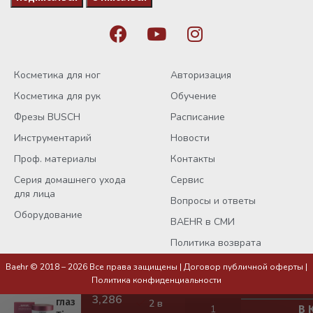
Косметика для ног
Авторизация
Косметика для рук
Обучение
Фрезы BUSCH
Расписание
Инструментарий
Новости
Проф. материалы
Контакты
Серия домашнего ухода
Сервис
для лица
Вопросы и ответы
Оборудование
BAEHR в СМИ
Политика возврата
Патчи
для
Baehr © 2018 – 2026 Все права защищены |
Договор публичной оферты
|
кожи
Политика конфиденциальности
вокруг
глаз
2 в
В 