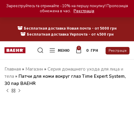
Зареєструйтесь та отримайте -10% на першу покупку! Пропозиція
обмежена в часі.
Реєстрація
Бесплатная доставка Новая почта - от 5000 грн
Бесплатная доставка Укрпочта - от 4500 грн
0
МЕНЮ
0
ГРН
Реєстрація
Главная
»
Магазин
»
Серия домашнего ухода для лица и
тела
»
Патчи для кожи вокруг глаз Time Expert System,
30 пар BAEHR