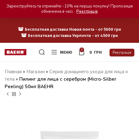
Зареєструйтесь та отримайте -10% на першу покупку! Пропозиція
обмежена в часі.
Реєстрація
Бесплатная доставка Новая почта - от 5000 грн
Бесплатная доставка Укрпочта - от 4500 грн
0
МЕНЮ
0
ГРН
Реєстрація
Главная
»
Магазин
»
Серия домашнего ухода для лица и
тела
»
Пилинг для лица с серебром (Micro-Silber
Peeling) 50мл BAEHR