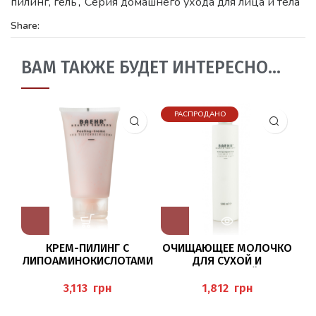
пилинг, гель
,
Серия домашнего ухода для лица и тела
Share:
ВАМ ТАКЖЕ БУДЕТ ИНТЕРЕСНО…
РАСПРОДАНО
КРЕМ-ПИЛИНГ С
ОЧИЩАЮЩЕЕ МОЛОЧКО
Л
ЛИПОАМИНОКИСЛОТАМИ
ДЛЯ СУХОЙ И
ЧУ
(PEELING-CREME) 150 МЛ
ЧУВСТВИТЕЛЬНОЙ КОЖИ
(
BAEHR
(REINIGUNGSMILCH
грн
грн
TROCKENE UND SENSIBLE
HAUT), 200 МЛ