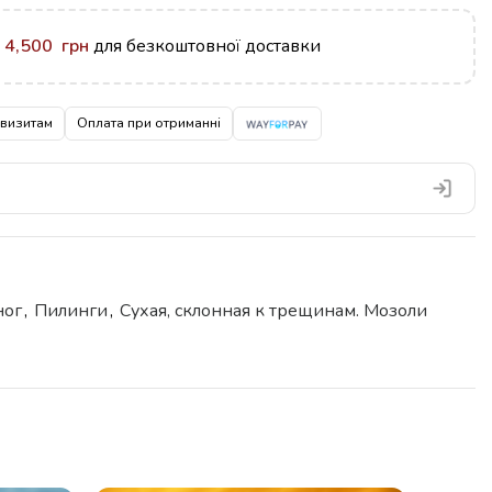
у
4,500
грн
для безкоштовної доставки
квизитам
Оплата при отриманні
ног
,
Пилинги
,
Сухая, склонная к трещинам. Мозоли