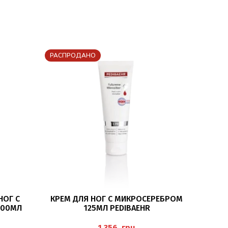
РАСПРОДАНО
ПОДРОБНЕЕ
НОГ С
КРЕМ ДЛЯ НОГ С МИКРОСЕРЕБРОМ
МАССА
200МЛ
125МЛ PEDIBAEHR
RICOT) P
(M
грн