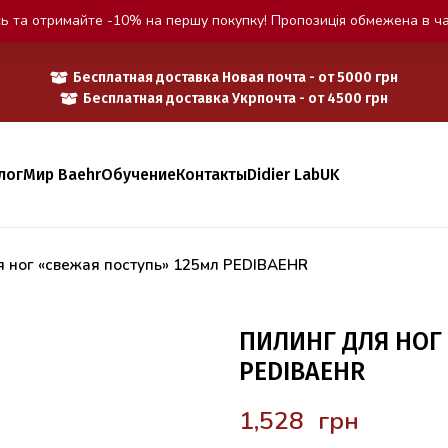
ь та отримайте -10% на першу покупку! Пропозиція обмежена в ча
Бесплатная доставка Новая почта - от 5000 грн
Бесплатная доставка Укрпочта - от 4500 грн
лог
Мир Baehr
Обучение
Контакты
Didier Lab
UK
я ног «свежая поступь» 125мл PEDIBAEHR
ПИЛИНГ ДЛЯ НОГ
PEDIBAEHR
грн