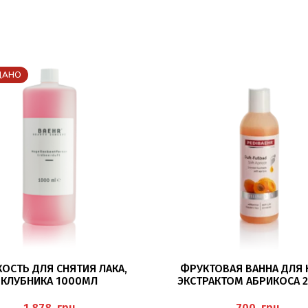
ДАНО
ПОДРОБНЕЕ
В КОРЗИНУ
ОСТЬ ДЛЯ СНЯТИЯ ЛАКА,
ФРУКТОВАЯ ВАННА ДЛЯ 
КЛУБНИКА 1000МЛ
ЭКСТРАКТОМ АБРИКОСА 
LLACKENTFERNER ERDBEER”
(WELLNESS FUSSBAD SOFT AP
BAEHR
EDIBAEHR
грн
грн