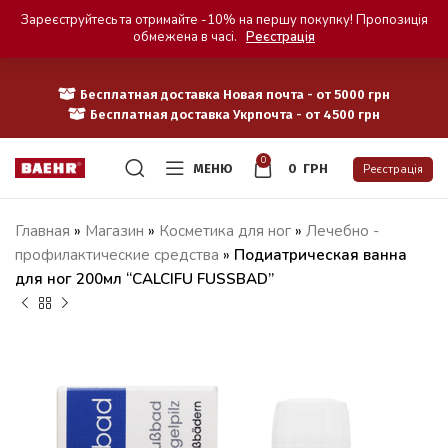
Зареєструйтесь та отримайте -10% на першу покупку! Пропозиція
обмежена в часі.
Реєстрація
Бесплатная доставка Новая почта - от 5000 грн
Бесплатная доставка Укрпочта - от 4500 грн
0
МЕНЮ
0
ГРН
Реєстрація
Главная
»
Магазин
»
Косметика для ног
»
Лечебно -
профилактические средства
»
Подиатрическая ванна
для ног 200мл “CALCIFU FUSSBAD”