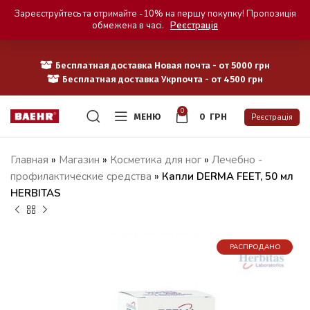
Зареєструйтесь та отримайте -10% на першу покупку! Пропозиція
обмежена в часі.
Реєстрація
Бесплатная доставка Новая почта - от 5000 грн
Бесплатная доставка Укрпочта - от 4500 грн
0
МЕНЮ
0
ГРН
Реєстрація
Главная
»
Магазин
»
Косметика для ног
»
Лечебно -
профилактические средства
»
Капли DERMA FEET, 50 мл
HERBITAS
РАСПРОДАНО