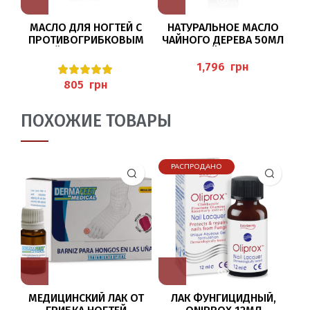
МАСЛО ДЛЯ НОГТЕЙ С
НАТУРАЛЬНОЕ МАСЛО
О
ПРОТИВОГРИБКОВЫМ
ЧАЙНОГО ДЕРЕВА 50МЛ
ДЕЙСТВИЕМ 11МЛ
(TEEBAUMÖL) PEDIBAEHR
(NAGELPFLEGEÖL)
грн
PEDIBAEHR
грн
ПОХОЖИЕ ТОВАРЫ
РАСПРОДАНО
МЕДИЦИНСКИЙ ЛАК ОТ
ЛАК ФУНГИЦИДНЫЙ,