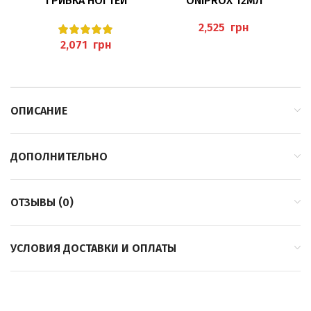
ГРИБКА НОГТЕЙ
ONIPROX 12МЛ
Д
DERMAFEET MEDICAL, 9МЛ
HERBITAS
грн
грн
ОПИСАНИЕ
ДОПОЛНИТЕЛЬНО
ОТЗЫВЫ (0)
УСЛОВИЯ ДОСТАВКИ И ОПЛАТЫ