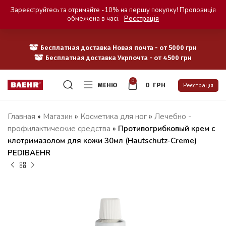
Зареєструйтесь та отримайте -10% на першу покупку! Пропозиція
обмежена в часі.
Реєстрація
Бесплатная доставка Новая почта - от 5000 грн
Бесплатная доставка Укрпочта - от 4500 грн
0
МЕНЮ
0
ГРН
Реєстрація
Главная
»
Магазин
»
Косметика для ног
»
Лечебно -
профилактические средства
»
Противогрибковый крем с
клотримазолом для кожи 30мл (Hautschutz-Creme)
PEDIBAEHR