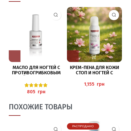
МАСЛО ДЛЯ НОГТЕЙ С
КРЕМ-ПЕНА ДЛЯ КОЖИ
ПРОТИВОГРИБКОВЫМ
СТОП И НОГТЕЙ С
ДЕЙСТВИЕМ 11МЛ
ЭКСТРАКТОМ МАГНОЛИИ
(NAGELPFLEGEÖL)
И С ИОНАМИ СЕРЕБРА
1
грн
PEDIBAEHR
125МЛ PEDIBAEHR
грн
(
ПОХОЖИЕ ТОВАРЫ
РАСПРОДАНО