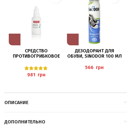
СРЕДСТВО
ДЕЗОДОРАНТ ДЛЯ
ПРОТИВОГРИБКОВОЕ
ОБУВИ, SINODOR 100 МЛ
Д
ДЛЯ НОГ 30МЛ “MYTHOL
HERBITAS
FORTE” PEDIBAEHR
грн
грн
ОПИСАНИЕ
ДОПОЛНИТЕЛЬНО