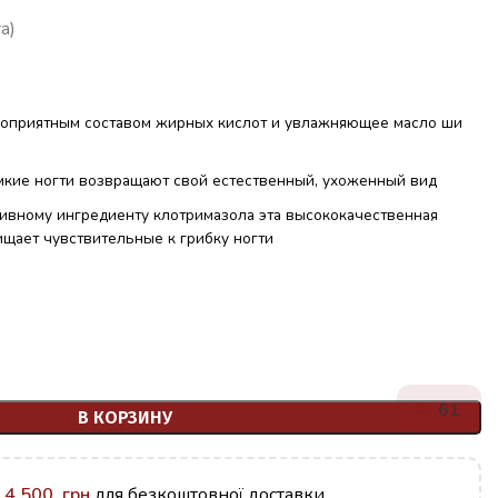
а)
гоприятным составом жирных кислот и увлажняющее масло ши
мкие ногти возвращают свой естественный, ухоженный вид
ивному ингредиенту клотримазола эта высококачественная
ищает чувствительные к грибку ногти
61
В КОРЗИНУ
у
4,500
грн
для безкоштовної доставки