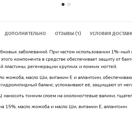
ДОПОЛНИТЕЛЬНО
ОТЗЫВЫ (1)
УСЛОВИЯ ДОСТАВ
ибковых заболеваний. При частом использовании 1%-ный 
этого компонента в средстве обеспечивает защиту от бакт
ой пластины, регенерации хрупких и ломких ногтей.
о жожоба, масло Ши, витамин Е и аллантоин, обеспечиваю
 гидролипидный баланс, успокаивают её, защищают от не
) наносить тонким слоем на околоногтевые валики, тщате
а 15%, масло жожоба и масло Ши, витамин Е, аллантоин.