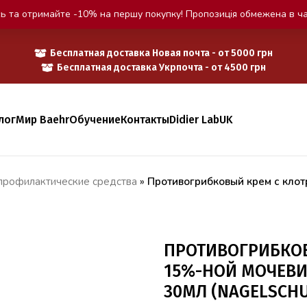
ь та отримайте -10% на першу покупку! Пропозиція обмежена в ча
Бесплатная доставка Новая почта - от 5000 грн
Бесплатная доставка Укрпочта - от 4500 грн
лог
Мир Baehr
Обучение
Контакты
Didier Lab
UK
профилактические средства
»
Противогрибковый крем с кло
ПРОТИВОГРИБКО
15%-НОЙ МОЧЕВИ
30МЛ (NAGELSCHU