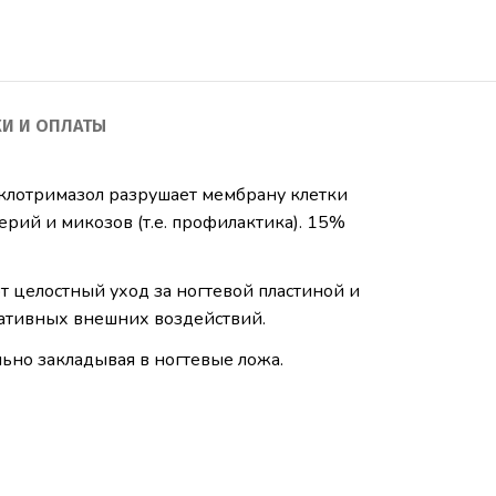
КИ И ОПЛАТЫ
клотримазол разрушает мембрану клетки
ерий и микозов (т.е. профилактика). 15%
т целостный уход за ногтевой пластиной и
гативных внешних воздействий.
льно закладывая в ногтевые ложа.