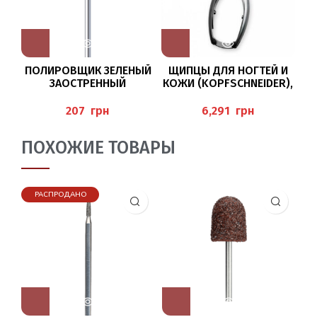
ПОЛИРОВЩИК ЗЕЛЕНЫЙ
ЩИПЦЫ ДЛЯ НОГТЕЙ И
ЗАОСТРЕННЫЙ
КОЖИ (KOPFSCHNEIDER),
БЛ
9626G/055 BUSCH
BAEHR
грн
грн
ПОХОЖИЕ ТОВАРЫ
РАСПРОДАНО