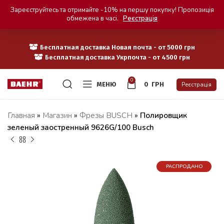
Зареєструйтесь та отримайте -10% на першу покупку! Пропозиція
обмежена в часі.
Реєстрація
Бесплатная доставка Новая почта - от 5000 грн
Бесплатная доставка Укрпочта - от 4500 грн
0
МЕНЮ
0
ГРН
Реєстрація
Главная
»
Магазин
»
Фрезы BUSCH
»
Полировщик
зеленый заостренный 9626G/100 Busch
РАСПРОДАНО