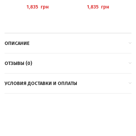
НАТЯЖЕНИЯ ПРИ HALLUX
НАТЯЖЕНИЯ ПРИ HALLUX
Н
VALGUS +
VALGUS
грн
грн
МОЛОТКОВИДНЫХ
ПАЛЬЦАХ
ОПИСАНИЕ
ОТЗЫВЫ (0)
УСЛОВИЯ ДОСТАВКИ И ОПЛАТЫ