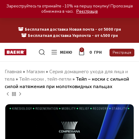
Зареєструйтесь та отримайте -10% на першу покупку! Пропозиція
обмежена в часі.
Реєстрація
Бесплатная доставка Новая почта - от 5000 грн
Бесплатная доставка Укрпочта - от 4500 грн
0
МЕНЮ
0
ГРН
Реєстрація
Главная
»
Магазин
»
Серия домашнего ухода для лица и
тела
»
Тейп-носки , тейп-петли
»
Тейп – носки с сильной
силой натяжения при молотковидных пальцах