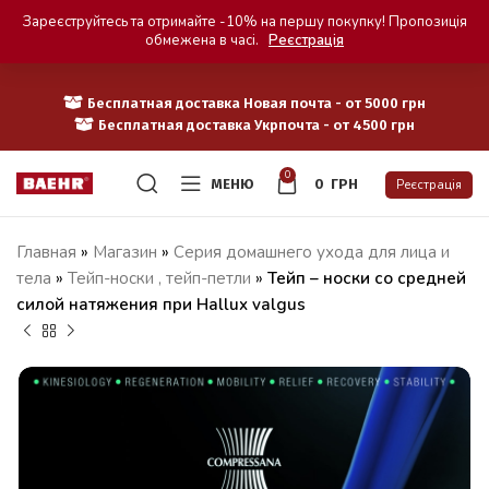
Зареєструйтесь та отримайте -10% на першу покупку! Пропозиція
обмежена в часі.
Реєстрація
Бесплатная доставка Новая почта - от 5000 грн
Бесплатная доставка Укрпочта - от 4500 грн
0
МЕНЮ
0
ГРН
Реєстрація
Главная
»
Магазин
»
Серия домашнего ухода для лица и
тела
»
Тейп-носки , тейп-петли
»
Тейп – носки со средней
силой натяжения при Hallux valgus