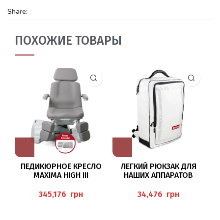
Share:
ПОХОЖИЕ ТОВАРЫ
ПЕДИКЮРНОЕ КРЕСЛО
ЛЕГКИЙ РЮКЗАК ДЛЯ
П
MAXIMA HIGH III
НАШИХ АППАРАТОВ
B
BAEHR TEC A2000, BAEHR
TEC A 1200 И BAEHR TEC S
грн
грн
2000