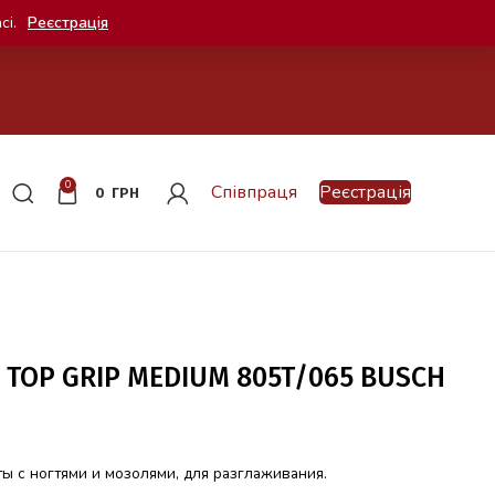
сі.
Реєстрація
0
Співпраця
Реєстрація
0
ГРН
TOP GRIP MEDIUM 805T/065 BUSCH
ты с ногтями и мозолями, для разглаживания.