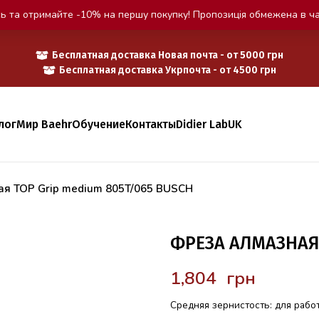
ь та отримайте -10% на першу покупку! Пропозиція обмежена в ча
Бесплатная доставка Новая почта - от 5000 грн
Бесплатная доставка Укрпочта - от 4500 грн
лог
Мир Baehr
Обучение
Контакты
Didier Lab
UK
ая TOP Grip medium 805T/065 BUSCH
ФРЕЗА АЛМАЗНАЯ 
грн
Средняя зернистость: для рабо