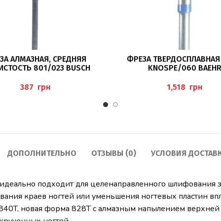
В КОРЗИНУ
ПОДРОБНЕЕ
ЗА АЛМАЗНАЯ, СРЕДНЯЯ
ФРЕЗА ТВЕРДОСПЛАВНАЯ 
ИСТОСТЬ 801/023 BUSCH
KNOSPE/060 BAEH
грн
грн
ДОПОЛНИТЕЛЬНО
ОТЗЫВЫ (0)
УСЛОВИЯ ДОСТАВ
 идеально подходит для целенаправленного шлифования з
ания краев ногтей или уменьшения ногтевых пластин впл
40T, новая форма 828T с алмазным напылением верхней 
крученных ногтей.