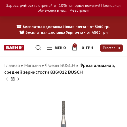
Зареєструйтесь та отримайте -10% на першу покупку! Пропозиція
обмежена в часі.
Реєстрація
Бесплатная доставка Новая почта - от 5000 грн
Бесплатная доставка Укрпочта - от 4500 грн
0
МЕНЮ
0
ГРН
Реєстрація
Главная
»
Магазин
»
Фрезы BUSCH
»
Фреза алмазная,
средней зернистости 836/012 BUSCH