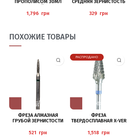
ПРОПОЛИСОМ 30МЛ
СРЕДНЯЯ ЗЕРНИСТОСТЬ
(SPEZIAL-LÖSUNG)
801/010 BUSCH
PEDIBAEHR
грн
грн
ПОХОЖИЕ ТОВАРЫ
РАСПРОДАНО
ФРЕЗА АЛМАЗНАЯ
ФРЕЗА
ГРУБОЙ ЗЕРНИСТОСТИ
ТВЕРДОСПЛАВНАЯ X-VER
С
6862/018 BUSCH
KNOSPE/060 BAEHR
грн
грн