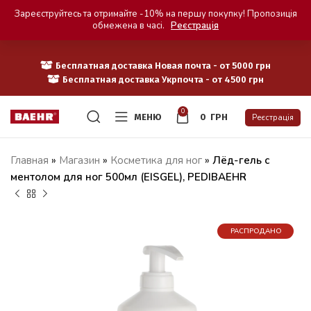
Зареєструйтесь та отримайте -10% на першу покупку! Пропозиція
обмежена в часі.
Реєстрація
Бесплатная доставка Новая почта - от 5000 грн
Бесплатная доставка Укрпочта - от 4500 грн
0
МЕНЮ
0
ГРН
Реєстрація
Главная
»
Магазин
»
Косметика для ног
»
Лёд-гель с
ментолом для ног 500мл (EISGEL), PEDIBAEHR
РАСПРОДАНО