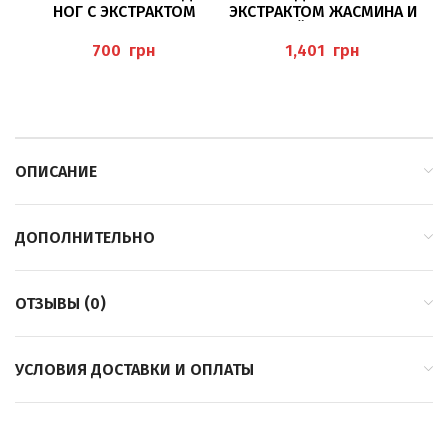
НОГ С ЭКСТРАКТОМ
ЭКСТРАКТОМ ЖАСМИНА И
Н
АБРИКОСА 200МЛ
ДИКОЙ РОЗЫ 575Г
(WELLNESS FUSSBAD S
(FUSSBADESALZ JASMIN W
грн
грн
OFT APRICOT) P
ILDROSE) PEDIBAEHR
EDIBAEHR
ОПИСАНИЕ
ДОПОЛНИТЕЛЬНО
ОТЗЫВЫ (0)
УСЛОВИЯ ДОСТАВКИ И ОПЛАТЫ