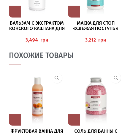
БАЛЬЗАМ С ЭКСТРАКТОМ
МАСКА ДЛЯ СТОП
КОНСКОГО КАШТАНА ДЛЯ
«СВЕЖАЯ ПОСТУПЬ»
Э
НОГ 500МЛ
500МЛ PEDIBAEHR
(BEINBALSAM),
F
грн
грн
PEDIBAEHR
ПОХОЖИЕ ТОВАРЫ
ФРУКТОВАЯ ВАННА ДЛЯ
СОЛЬ ДЛЯ ВАННЫ С
М