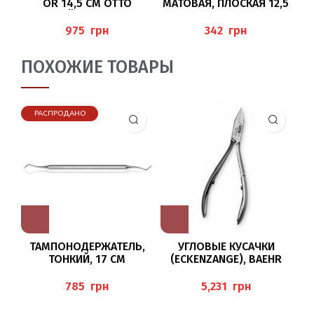
OR 14,5 СМ OTTO
МАТОВАЯ, ПЛОСКАЯ 12,5
RÜTTGERS
СМ. BAEHR
ПЕ
грн
грн
ПОХОЖИЕ ТОВАРЫ
РАСПРОДАНО
ТАМПОНОДЕРЖАТЕЛЬ,
УГЛОВЫЕ КУСАЧКИ
ТОНКИЙ, 17 СМ
(ECKENZANGE), BAEHR
ИЗ
(TAMPONADEN) BAEHR
грн
грн